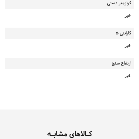
کرنومتر دستی
خیر
گارانتی 5
خیر
ارتفاع سنج
خیر
کـالاهای مشابـه