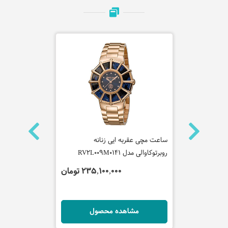
ساعت مچی عقربه ایی زنانه
ساعت مچی عقر
روبرتوکاوالی مدل RV2L009M0141
روبرتوکاوالی مدل L0051
تومان
235,100,000 تومان
ل
مشاهده محصول
مش