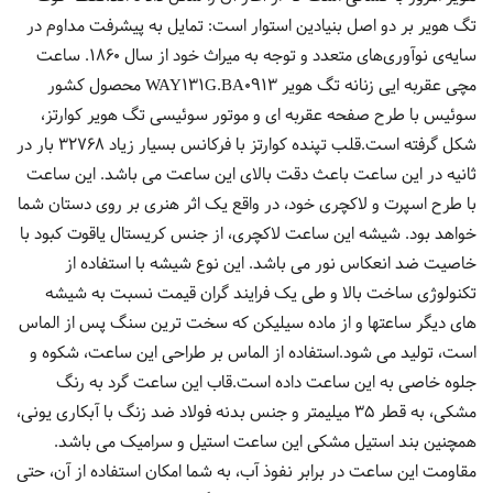
تگ هویر بر دو اصل بنیادین استوار است: تمایل به پیشرفت مداوم در
سایه‌ی نوآوری‌های متعدد و توجه به میراث خود از سال 1860. ساعت
مچی عقربه ایی زنانه تگ هویر WAY131G.BA0913 محصول کشور
سوئیس با طرح صفحه عقربه ای و موتور سوئیسی تگ هویر کوارتز،
شکل گرفته است.قلب تپنده کوارتز با فرکانس بسیار زیاد 32768 بار در
ثانیه در این ساعت باعث دقت بالای این ساعت می باشد. این ساعت
با طرح اسپرت و لاکچری خود، در واقع یک اثر هنری بر روی دستان شما
خواهد بود. شیشه این ساعت لاکچری، از جنس کریستال یاقوت کبود با
خاصیت ضد انعکاس نور می باشد. این نوع شیشه با استفاده از
تکنولوژی ساخت بالا و طی یک فرایند گران قیمت نسبت به شیشه
های دیگر ساعتها و از ماده سیلیکن که سخت ترین سنگ پس از الماس
است، تولید می شود.استفاده از الماس بر طراحی این ساعت، شکوه و
جلوه خاصی به این ساعت داده است.قاب این ساعت گرد به رنگ
مشکی، به قطر 35 میلیمتر و جنس بدنه فولاد ضد زنگ با آبکاری یونی،
همچنین بند استیل مشکی این ساعت استیل و سرامیک می باشد.
مقاومت این ساعت در برابر نفوذ آب، به شما امکان استفاده از آن، حتی