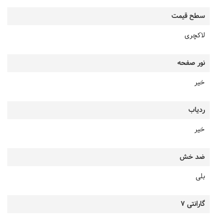
سطح قیمت
لاکچری
نور صفحه
خیر
ردیاب
خیر
ضد خش
بلی
گارانتی 7