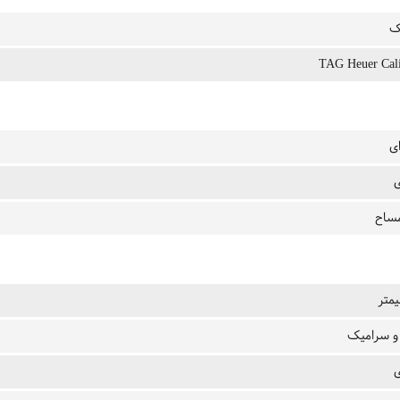
یک
TAG Heuer Cali
ای
ی
ساح
و سرامیک
ی