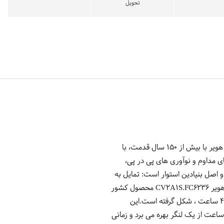
تحویل
ساعت تگ هویر مدل CV2A1S.FC6236 از خانواده Carrera ساعت های برند سوییسی تگ هویر می باشد.برند تگ هویر با بیش از 150 سال قدمت، با
 مداوم و نوآوری های پی در پی،
 اصل بنیادین استوار است: تمایل به
پیشرفت مداوم در سایه‌ی نوآوری‌های متعدد و توجه به میراث خود از سال 1860. ساعت مچی عقربه ایی مردانه تگ هویر CV2A1S.FC6236 محصول کشور
سوئیس با طرح صفحه عقربه ای و موتور سوئیسی اتوماتیک تگ هویر کالیبر 16 با قدرت ذخیره سازی انرژی حدود 42 ساعت ، شکل گرفته است.این
اعت از یک لنگر بهره می برد و زمانی