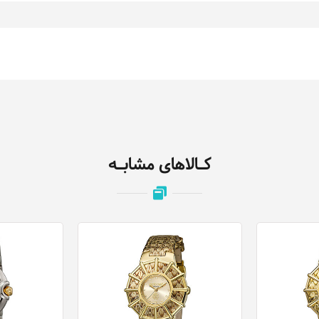
کـالاهای مشابـه