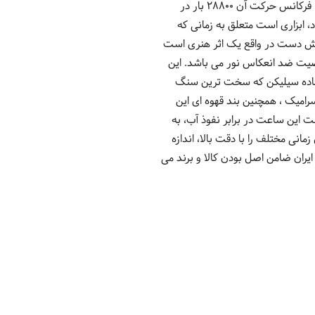
که ساعت روی دست شما حرکت می کند، لنگر ساعت به چرخش در می آید و عملیات کوک شدن را انجام می دهد. فرکانس حرکت آن 28800 بار در
د، ابزاری است متعلق به زمانی که
خوش دست در واقع یک اثر هنری است
یت ضد انعکاس نور می باشد. این
ز ماده سیلیکن که سخت ترین سنگ
ه قطر 43 میلیمتر و جنس بدنه استیل و سرامیک ، همچنین بند قهوه ای این
 این ساعت در برابر نفوذ آب، به
انی مختلف را با دقت بالا، اندازه
ر ایران ضامن اصل بودن کالا و برند می