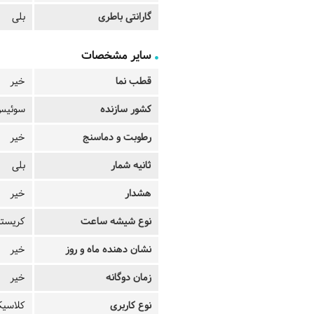
گارانتی باطری
بلی
سایر مشخصات
قطب نما
خیر
کشور سازنده
سوئیس
رطوبت و دماسنج
خیر
ثانیه شمار
بلی
هشدار
خیر
نوع شیشه ساعت
کریستا
نشان دهنده ماه و روز
خیر
زمان دوگانه
خیر
نوع کاربری
کلاسی