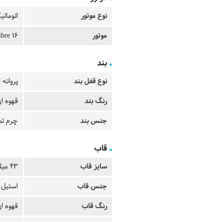
نوع موتور
اتومات
موتور
bre 16
بند
نوع قفل بند
پروانه 
رنگ بند
قهوه ا
جنس بند
چرم تم
قاب
سایز قاب
43 میلیمتر
جنس قاب
استیل 
رنگ قاب
قهوه ا