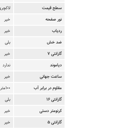
سطح قیمت
لاکچری
نور صفحه
خیر
ردیاب
خیر
ضد خش
بلی
گارانتی 7
خیر
دیاموند
ندارد
ساعت جهانی
خیر
مقاوم در برابر آب
100متر
گارانتی 16
بلی
کرنومتر دستی
خیر
گارانتی 5
خیر