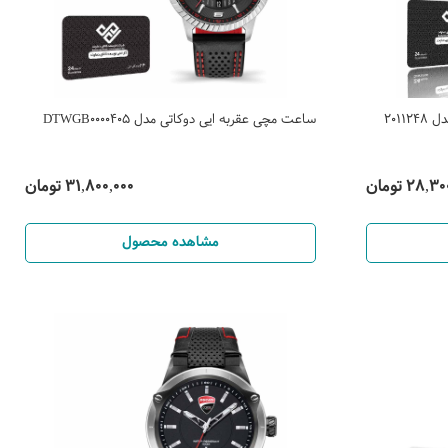
201
ساعت مچی عقربه ایی دوکاتی مدل DTWGB0000405
28, تومان
31,800,000 تومان
مشاهده محصول