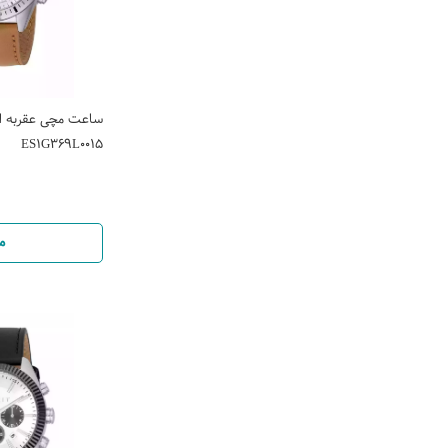
ساعت مچی عقربه ای
ES1G369L0015
م