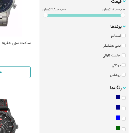
قیمت
16,600,000
تومان
98,100,000
تومان
برندها
اسمالتو
ساعت مچی عقربه ایی مر
تامی هیلفیگر
جاست کاوالی
دوکاتی
م
روشاس
ساعت اسپریت
رنگ‌ها
ساعت سیتیزن
سانتانوره
سیکو
فره میلانو