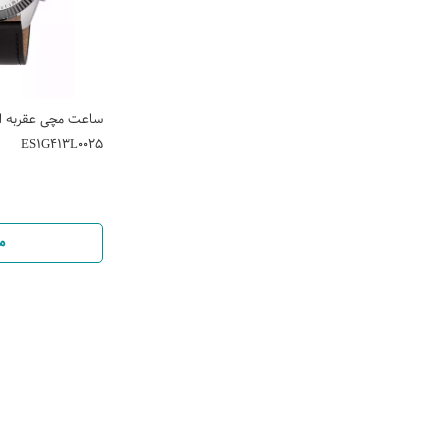
ساعت مچی عقربه ای
ES1G413L0025
م