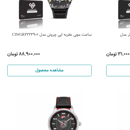
ر مدل
ساعت مچی عقربه ایی چروتی مدل CIWGR2223901
31,0 تومان
88,900,000 تومان
مشاهده محصول