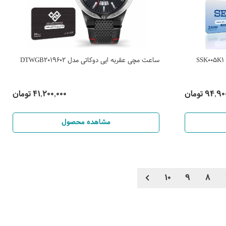
ساعت مچی عقربه ایی دوکاتی مدل DTWGB2019602
94, تومان
41,200,000 تومان
مشاهده محصول
10
9
8