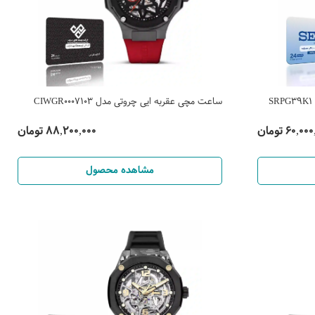
ساعت مچی عقربه ایی چروتی مدل CIWGR0007103
60,0 تومان
88,200,000 تومان
مشاهده محصول