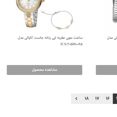
لی مدل
ساعت مچی عقربه ایی زنانه جاست کاوالی مدل
JC1L205M0085
مشاهده محصول
18
17
16