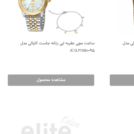
لی مدل
ساعت مچی عقربه ایی زنانه جاست کاوالی مدل
JC1L211M0095
مشاهده محصول