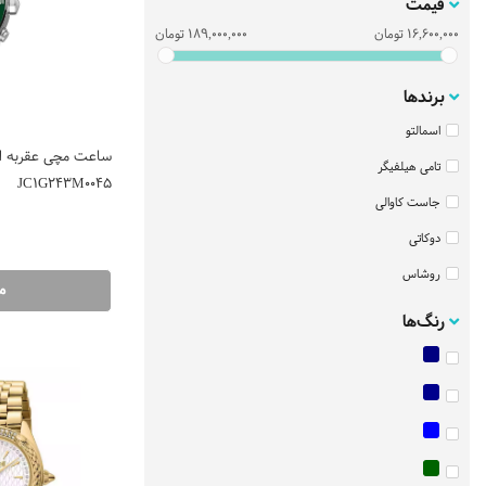
قیمت
16,600,000
تومان
189,000,000
تومان
برندها
اسمالتو
ساعت مچی عقربه ای
تامی هیلفیگر
JC1G243M0045
جاست کاوالی
دوکاتی
روشاس
م
ساعت اسپریت
رنگ‌ها
ساعت سیتیزن
سانتانوره
سیکو
فره میلانو