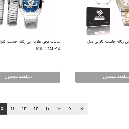
ی زنانه جاست کاوالی مدل
ساعت مچی عقربه ایی زنانه جاست کاوا
JC1L228M0025
شاهده محصول
مشاهده محصول
15
14
13
12
11
10