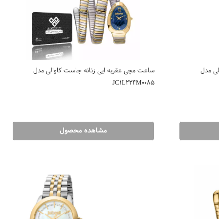
لی مدل
ساعت مچی عقربه ایی زنانه جاست کاوالی مدل
JC1L224M0085
مشاهده محصول