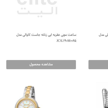
لی مدل
ساعت مچی عقربه ایی زنانه جاست کاوالی مدل
JC1L190M0065
مشاهده محصول