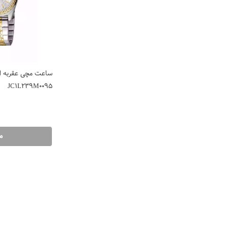
ساعت مچی عقربه ای
JC1L239M0095
م