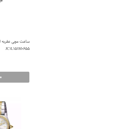
ساعت مچی عقربه ای
JC1L151M0655
م