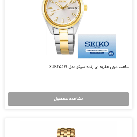
ساعت مچی عقربه ای زنانه سیکو مدل SUR454P1
مشاهده محصول