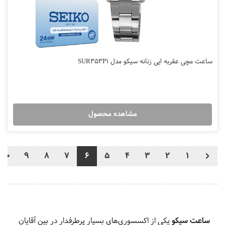
ساعت مچی عقربه ایی زنانه سیکو مدل SUR353P1
مشاهده محصول
10
9
8
7
6
5
4
3
2
1
ساعت سیکو
یکی از اکسسوری‌های بسیار پرطرفدار در بین آقایان