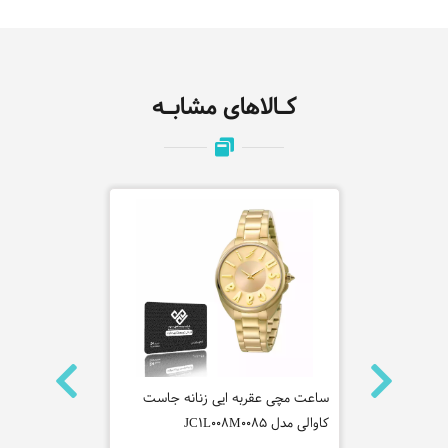
کـالاهای مشابـه
 سیتیزن
ساعت مچی عقربه ایی زنانه جاست
کاوالی مدل JC1L008M0085
310RP-9ADR