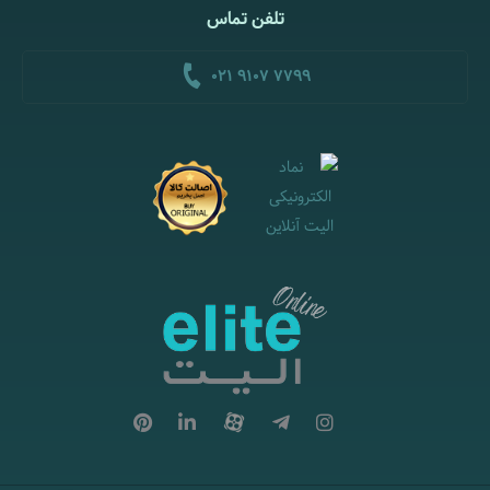
تلفن تماس
021 9107 7799