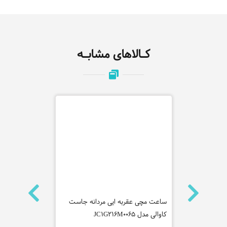
کـالاهای مشابـه
ه لاگوست
ساعت مچی عقربه ایی مردانه جاست
ساعت مچی عق
کاوالی مدل JC1G216M0065
IWGF0007601