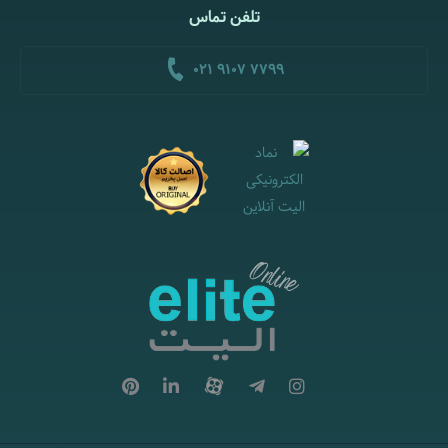
تلفن تماس
021 9107 7799