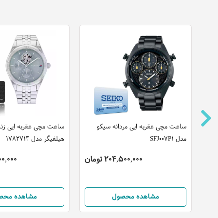
ت
ساعت مچی عقربه ایی مردانه سیکو
ساعت مچی عقربه ایی زنان
مدل SFJ007P1
هیلفیگر مدل 1782714
204,500,000 تومان
,300,000
مشاهده محصول
مشاهده محص