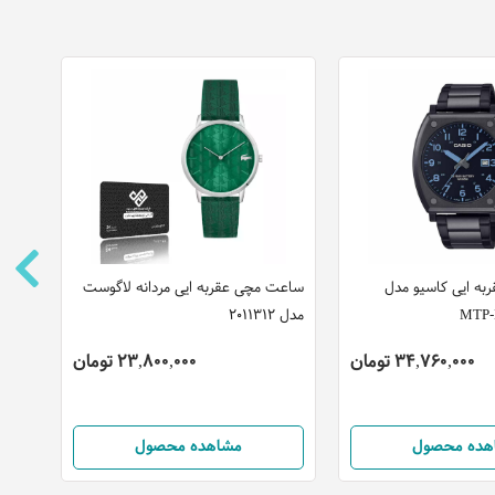
ه ایی کاسیو مدل
ساعت مچی عقربه ایی مردانه لاگوست
ساعت
MTP-
مدل 2011312
مدل S1G430L0035
34,760,000 تومان
23,800,000 تومان
هده محصول
مشاهده محصول