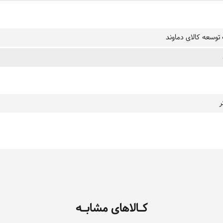
وسعه کالای دماوند
ر
کـالاهای مشابـه