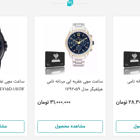
ه تامی
ساعت مچی عقربه ایی مردانه تامی
ساعت مچی عقرب
هیلفیگر مدل 1792059
E715D-1AVDF
28 تومان
31,000,000 تومان
ول
مشاهده محصول
مشا