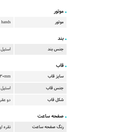
موتور
موتور
 hands
بند
جنس بند
استیل
قاب
سایز قاب
30mm
جنس قاب
استیل
شکل قاب
دو عقر
صفحه ساعت
رنگ صفحه ساعت
نقره ای