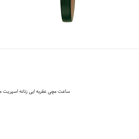
ساعت مچی عقربه ایی زنانه اسپریت مدل 089L0035