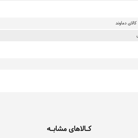
کالای دماوند
کـالاهای مشابـه