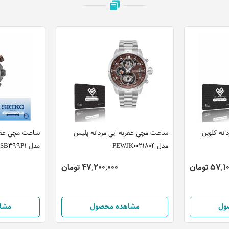
نه کلوین
ساعت مچی عقربه ایی مردانه پلیس
ساعت مچی عقرب
مدل PEWJK0021804
مدل SSB399P1
57 تومان
47,200,000 تومان
ول
مشاهده محصول
مشا