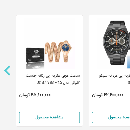
ه ایی مردانه سیکو
ساعت مچی عقربه ایی زنانه جاست
ساعت
کاوالی مدل JC1L271M0045
0081
62,600,000 تومان
45,100,000 تومان
هده محصول
مشاهده محصول