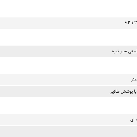
VJ21 3
یعی سبز تیره
با پوشش طلایی