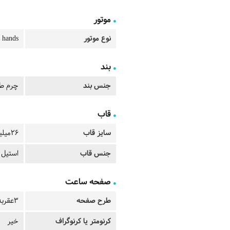
موتور
نوع موتور
 hands
بند
جنس بند
چرم طب
قاب
سایز قاب
26میلیمتر
جنس قاب
استیل 
صفحه ساعت
طرح صفحه
3عقربه ای
کرنومتر یا کرنوگراف
خیر