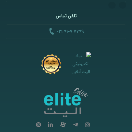
تلفن تماس
021 9107 7799