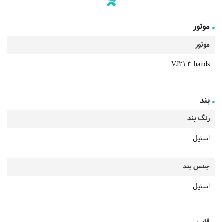
موتور
موتور
VJ21 3 hands
بند
رنگ بند
استیل
جنس بند
استیل