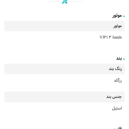
موتور
موتور
VJ21 3 hands
بند
رنگ بند
رزگلد
جنس بند
استیل