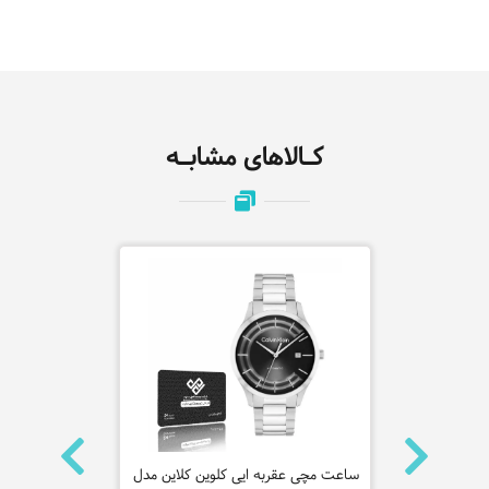
کـالاهای مشابـه
و مدل
ساعت مچی عقربه ایی مردانه سیکو
ساعت مچی عقربه ای