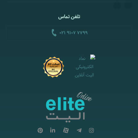
تلفن تماس
021 9107 7799