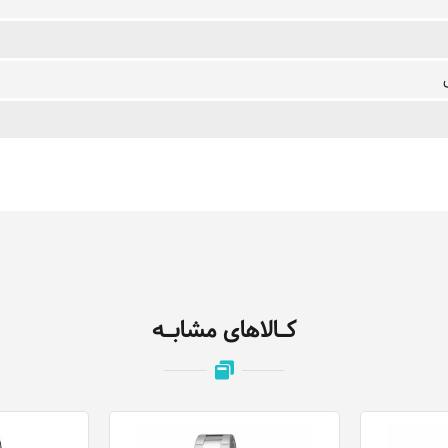
کـالاهای مشابـه