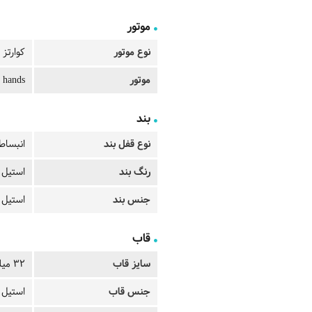
موتور
نوع موتور
کوارتز
موتور
 hands
بند
نوع قفل بند
انبساط
رنگ بند
استیل
جنس بند
استیل
قاب
سایز قاب
32 میلیمتر
جنس قاب
استیل