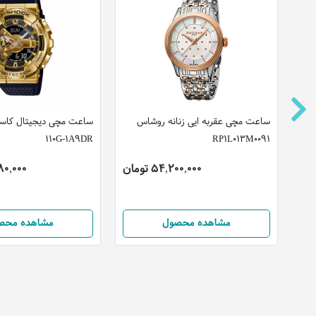
این
ساعت مچی عقربه ایی زنانه روشاس
110G-1A9DR
RP1L013M0091
54,200,000 تومان
2,380,000
مشاهده محصول
مشاهده محص