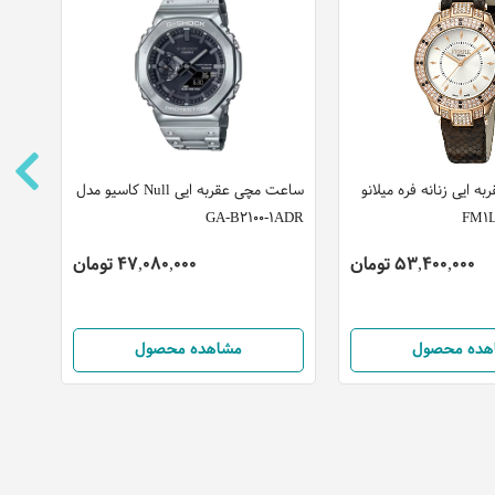
 ایی زنانه فره میلانو
ساعت مچی عقربه ایی Null کاسیو مدل
(CN)
GA-B2100-1ADR
53,400,000 تومان
47,080,000 تومان
هده محصول
مشاهده محصول