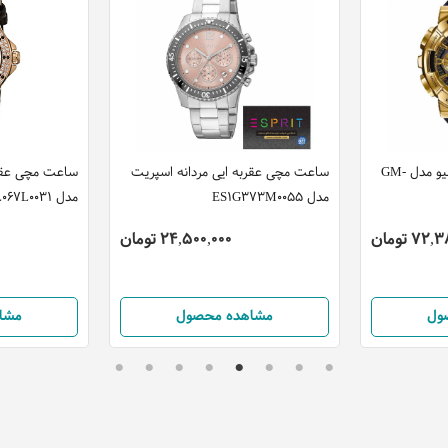
ساعت مچی دیجیتال کاسیو مدل GM-
ساعت مچی عقربه ایی مردانه اسپریت
ساعت مچی عقربه
مدل ES1G373M0055
مدل FM1L067L0031
7 تومان
24,500,000 تومان
ول
مشاهده محصول
مشا