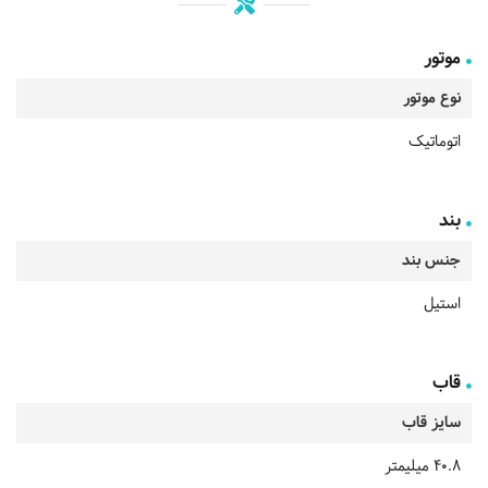
موتور
نوع موتور
اتوماتیک
بند
جنس بند
استیل
قاب
سایز قاب
40.8 میلیمتر