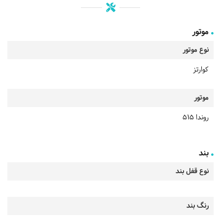
موتور
نوع موتور
کوارتز
موتور
روندا 515
بند
نوع قفل بند
رنگ بند