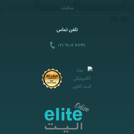
شکایات
تلفن تماس
021 9107 7799