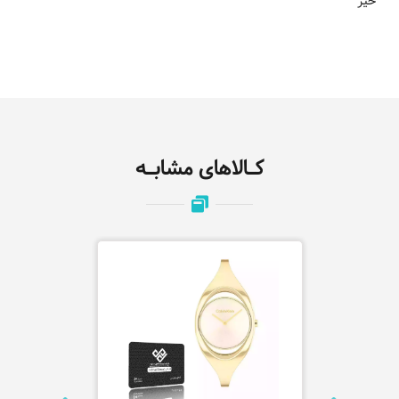
خیر
کـالاهای مشابـه