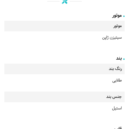
موتور
موتور
سیتیزن ژاپن
بند
رنگ بند
طلایی
جنس بند
استیل