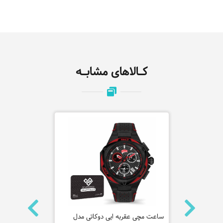
کـالاهای مشابـه
نه لاگوست
ساعت مچی عقربه ایی دوکاتی مدل
ساعت مچی عق