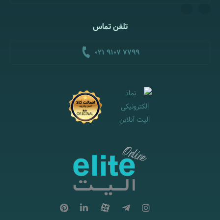
تلفن تماس
021 9107 7799