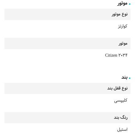
موتور
نوع موتور
کوارتز
موتور
Citizen 2034
بند
نوع قفل بند
کلیپسی
رنگ بند
استیل