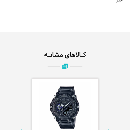
خیر
کـالاهای مشابـه