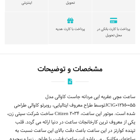
تحویل
اینترنتی
پرداخت با کارت بانکی در
پرداخت با کارت هدیه
محل تحویل
مشخصات و توضیحات
ساعت مچی عقربه ایی مردانه جاست کاوالی مدل
JC1G012M0055توسط طراح معروف ایتالیایی، روبرتو کاوالی طراحی
شده است. موتور این ساعت، Citizen 2034 ساخت شرکت سیتی زن،
یکی از معروف ترین کارخانجات ساعت در دنیا ارائه می گردد. قلب
تپنده کوارتز در این ساعت باعث دقت بالای این ساعت نسبت به
ساعتهای مکانیکی می باشد.این ساعت فشن، با طراحی زیبا و پیچیده