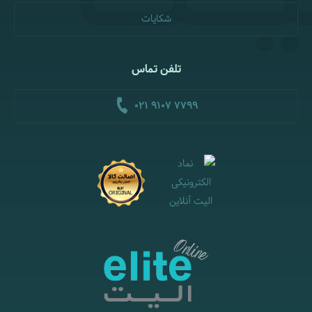
شکایات
تلفن تماس
021 9107 7799