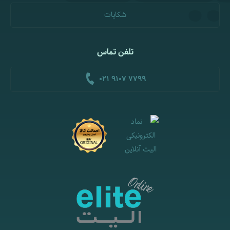
شکایات
تلفن تماس
021 9107 7799