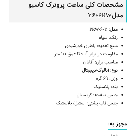
مشخصات کلی ساعت پروترک کاسیو
مدلY60PRW
مدل: PRW-60Y
رنگ: سیاه
منبع تغذیه: باطری خورشیدی
مقاومت در برابر آب: تا عمق 100 متر
مناسب برای: آقایان
نوع: آنالوگ/دیجیتال
وزن: 69 گرم
بند: پلاستیک
جنس صفحه: کریستال
جنس قاب پشتی: استیل/ پلاستیک
مجهز به: