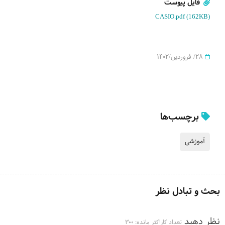
فایل پیوست
CASIO.pdf (162KB)
28/ فروردین/1402
برچسب‌ها
آموزشی
بحث و تبادل نظر
نظر دهید
تعداد کاراکتر مانده:
300