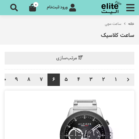
0
ورود/ثبت‌نام
خانه
ساعت مچی
ساعت کلاسیک
مرتب‌سازی
10
9
8
7
6
5
4
3
2
1