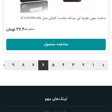
ساعت مچی عقربه ایی مردانه جاست کاوالی مدل JC1G216M0065
27,400,000 تومان
مشاهده محصول
10
9
8
7
6
5
4
3
2
1
لینک‌های مهم