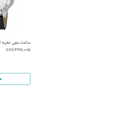
ساعت مچی عقربه ای
ES1G367L0015
م