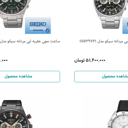
دانه سیکو مدل SSB397P1
ساعت مچی عقربه ایی مردانه سیکو مدل SSB405P1
51,400,000 تومان
400,000
شاهده محصول
مشاهده محصول