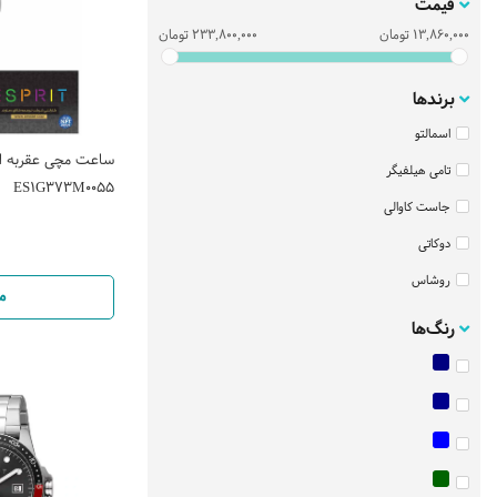
قیمت
13,860,000
تومان
233,800,000
تومان
برندها
اسمالتو
ساعت مچی عقربه ای
تامی هیلفیگر
ES1G373M0055
جاست کاوالی
دوکاتی
روشاس
م
ساعت اسپریت
رنگ‌ها
ساعت سیتیزن
سانتانوره
سیکو
فره میلانو