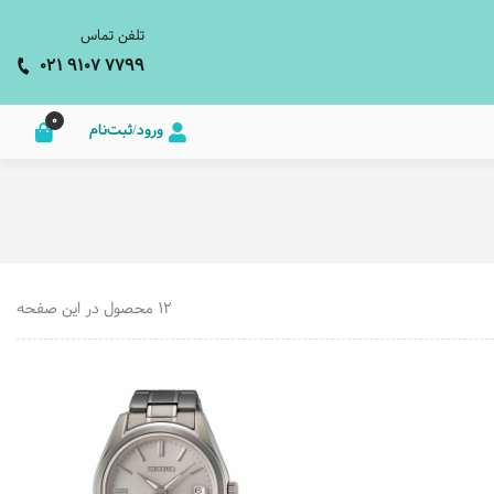
تلفن تماس
021 9107 7799
0
ورود/ثبت‌نام
12 محصول در این صفحه