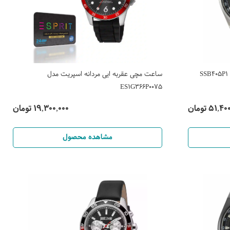
ساعت مچی عقربه ایی مردانه اسپریت مدل
ES1G366P0075
51, تومان
19,300,000 تومان
مشاهده محصول