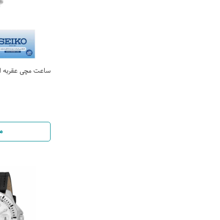
ساعت مچی عقربه ایی مر
م