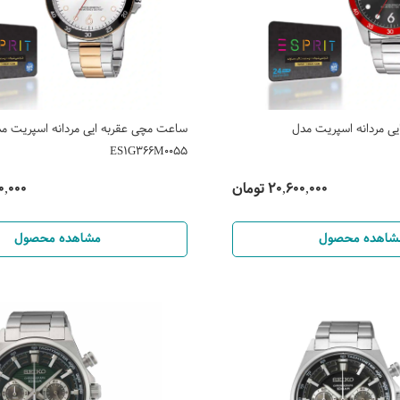
ی مردانه اسپریت مدل
ساعت مچی عقربه ایی مردانه اسپریت م
ES1G366M0055
20,600,000 تومان
300,000
شاهده محصول
مشاهده محصول