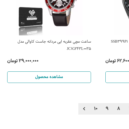
ساعت مچی عقربه ایی مردانه جاست کاوالی مدل
JC1G243L0035
62, تومان
29,000,000 تومان
مشاهده محصول
10
9
8