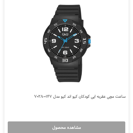
ساعت مچی عقربه ایی کودکان کیو اند کیو مدل V02A-014V
مشاهده محصول