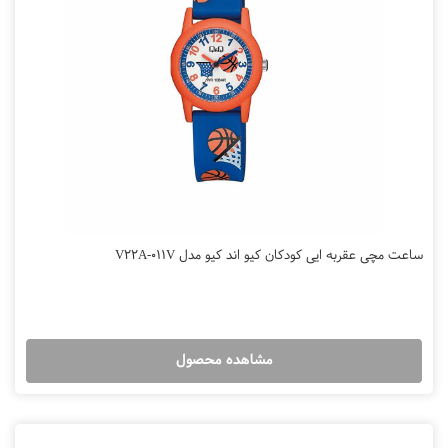
ساعت مچی عقربه ایی کودکان کیو اند کیو مدل V22A-011V
مشاهده محصول