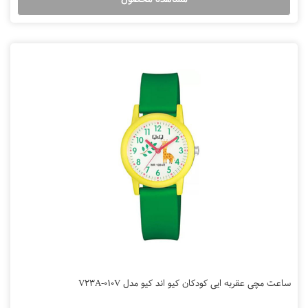
ساعت مچی عقربه ایی کودکان کیو اند کیو مدل V23A-010V