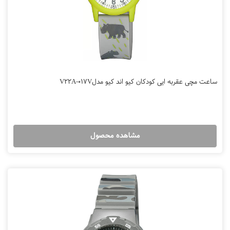
ساعت مچی عقربه ایی کودکان کیو اند کیو مدلV22A-017V
مشاهده محصول