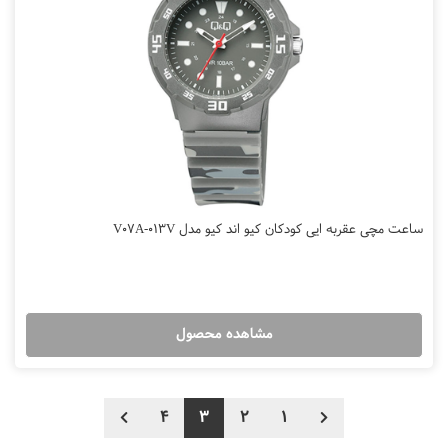
ساعت مچی عقربه ایی کودکان کیو اند کیو مدل V07A-013V
مشاهده محصول
4
3
2
1