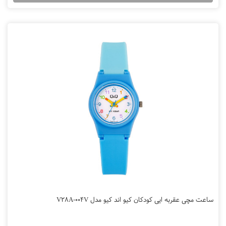
ساعت مچی عقربه ایی کودکان کیو اند کیو مدل V28A-004V