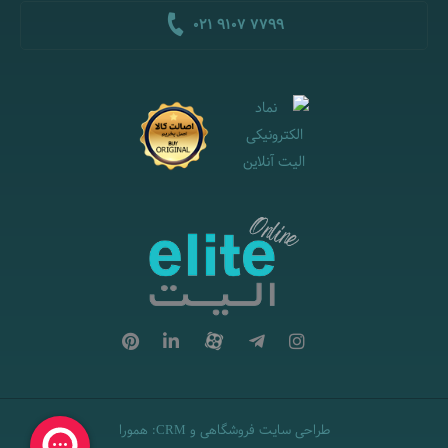
021 9107 7799
طراحی سایت فروشگاهی
و
:
همورا
CRM