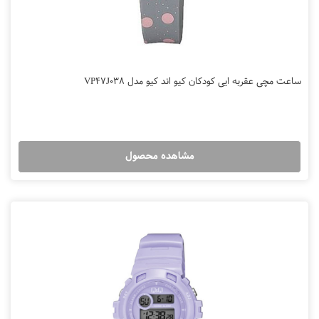
ساعت مچی عقربه ایی کودکان کیو اند کیو مدل VP47J038
مشاهده محصول