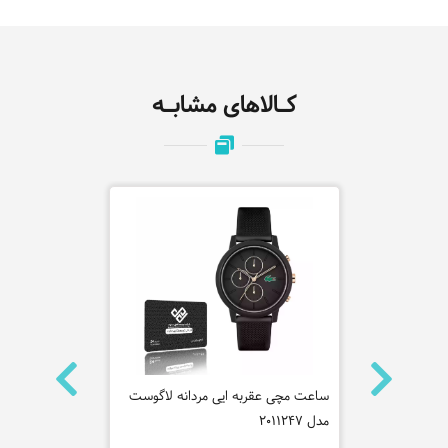
کـالاهای مشابـه
 کلاین مدل
ساعت مچی عقربه ایی مردانه لاگوست
مدل 2011247
1000-1A