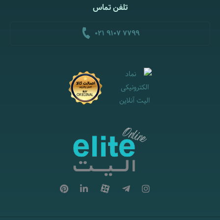
تلفن تماس
021 9107 7799