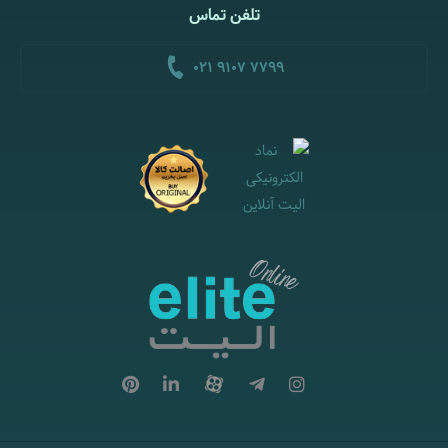
تلفن تماس
021 9107 7799