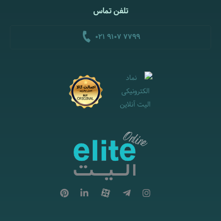
تلفن تماس
021 9107 7799