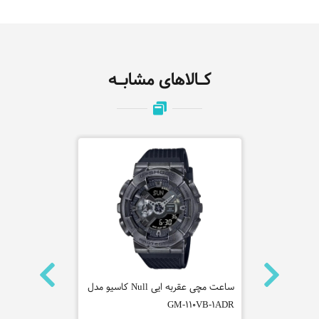
کـالاهای مشابـه
نه روشاس
ساعت مچی عقربه ایی Null کاسیو مدل
ساعت مچی عق
P2L002M0061
GM-110VB-1ADR