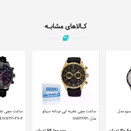
کـالاهای مشابـه
سیو مدل
ساعت مچی عقربه ایی مردانه سیکو
ساعت مچی عقر
مدل SSB446P1
EWJF2203704
30 تومان
64,100,000 تومان