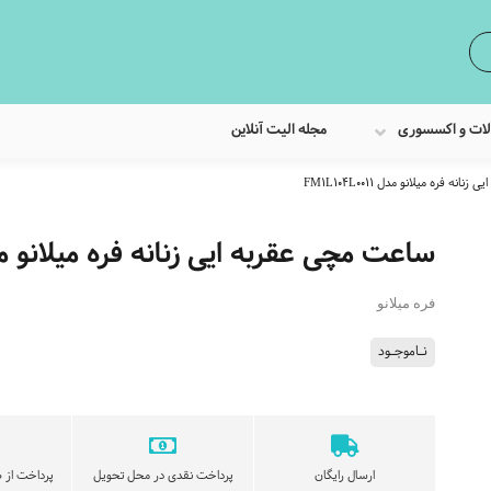
لات و اکسسوری
مجله الیت آنلاین
ه فره میلانو مدل FM1L104L0011
ساعت مچی عقربه ایی زنانه فره میلانو مدل 104L0011
فره میلانو
نـاموجـود
ارسال رایگان
پرداخت نقدی در محل تحویل
پرداخت از ط