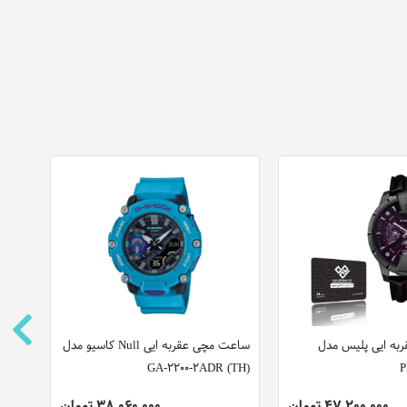
به ایی پلیس مدل
ساعت مچی عقربه ایی Null کاسیو مدل
ساعت 
P
GA-2200-2ADR (TH)
مدل M1G109L0031
47,200,000 تومان
38,060,000 تومان