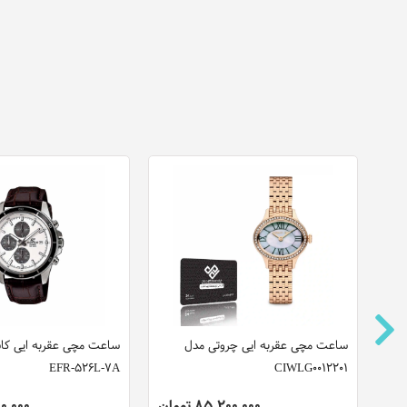
نو
ساعت مچی عقربه ایی چروتی مدل
ساعت مچی عقربه ایی کا
EFR-526L-7A
CIWLG0012201
85,200,000 تومان
,800,000