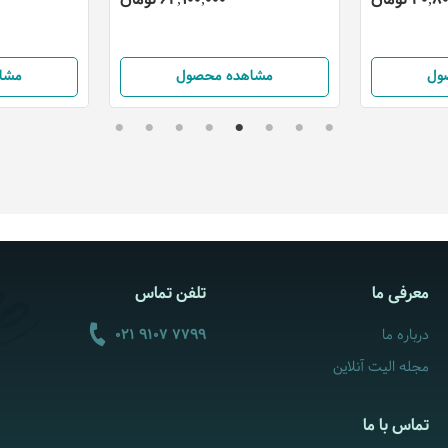
ول
مشاهده محصول
مشا
معرفی ما
تلفن تماس
درباره ما
021 9107 7799
مجله الیت آنلاین
تماس با ما