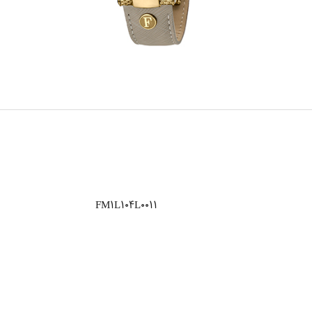
FM1L104L0011