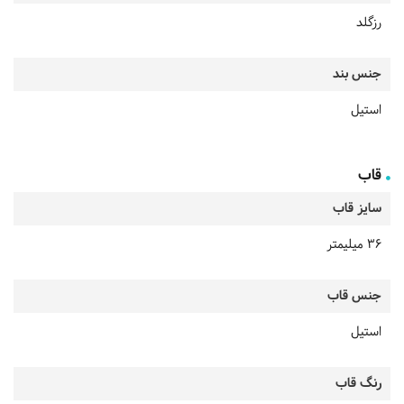
رزگلد
جنس بند
استیل
قاب
سایز قاب
36 میلیمتر
جنس قاب
استیل
رنگ قاب