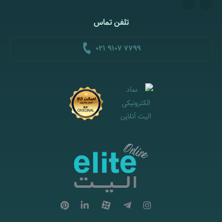
تلفن تماس
021 9107 7799