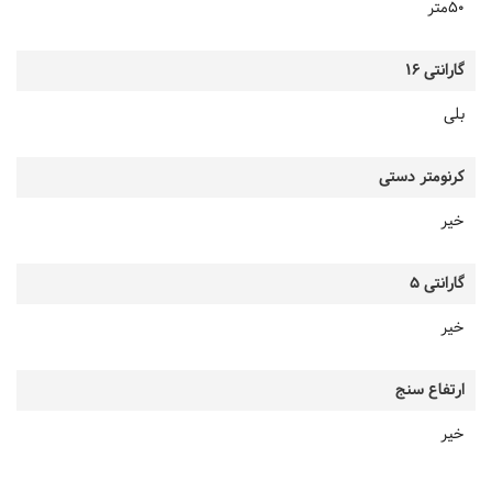
50متر
گارانتی 16
بلی
کرنومتر دستی
خیر
گارانتی 5
خیر
ارتفاع سنج
خیر