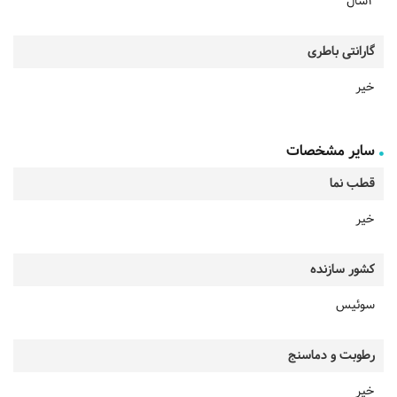
2سال
گارانتی باطری
خیر
سایر مشخصات
قطب نما
خیر
کشور سازنده
سوئیس
رطوبت و دماسنج
خیر