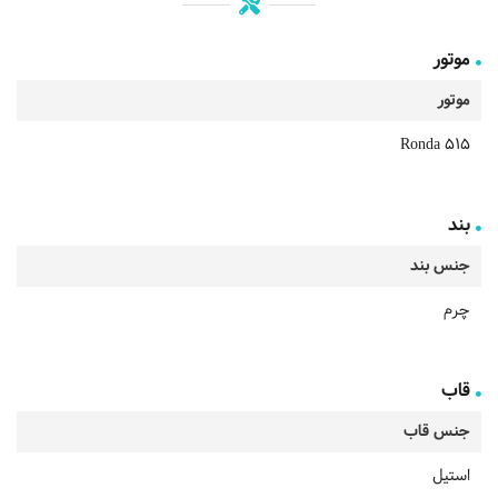
موتور
موتور
Ronda 515
بند
جنس بند
چرم
قاب
جنس قاب
استیل