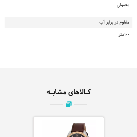
معمولی
مقاوم در برابر آب
100متر
کـالاهای مشابـه