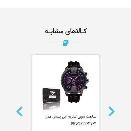
کـالاهای مشابـه
ه سیکو
ساعت مچی عقربه ایی پلیس مدل
735H-1A2
PEWJF2203704