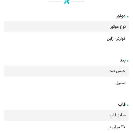
موتور
نوع موتور
کوارتز- ژاپن
بند
جنس بند
استیل
قاب
سایز قاب
30 میلیمتر