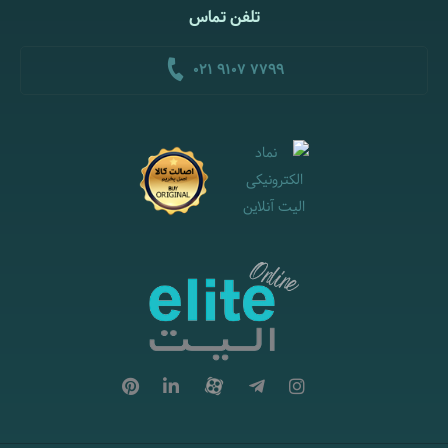
تلفن تماس
021 9107 7799