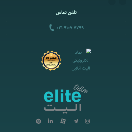
تلفن تماس
021 9107 7799