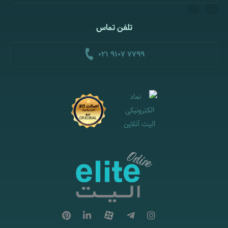
تلفن تماس
021 9107 7799