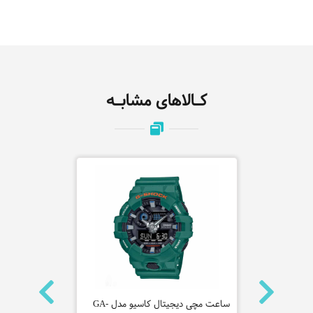
کـالاهای مشابـه
ساعت مچی عقربه ایی کاسیو مدل GA-
ساعت مچ