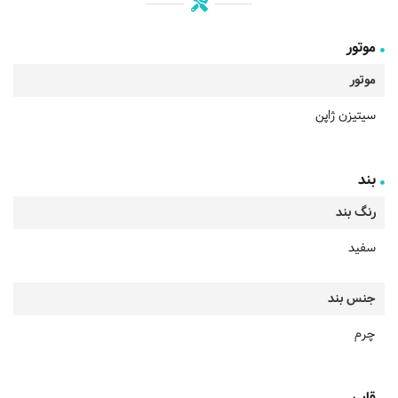
موتور
موتور
سیتیزن ژاپن
بند
رنگ بند
سفید
جنس بند
چرم