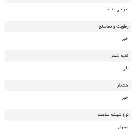
طراحی ایتالیا
رطوبت و دماسنج
خیر
ثانیه شمار
بلی
هشدار
خیر
نوع شیشه ساعت
مینرال