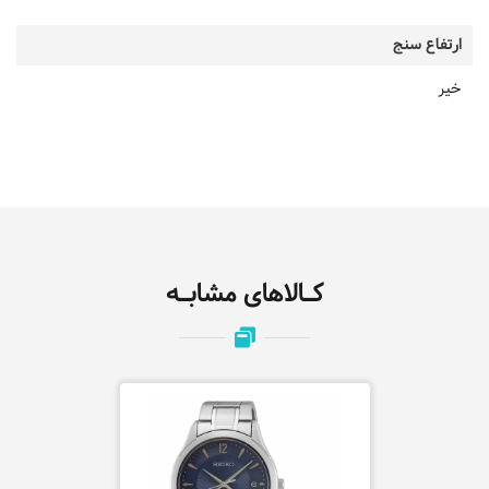
ارتفاع سنج
خیر
کـالاهای مشابـه