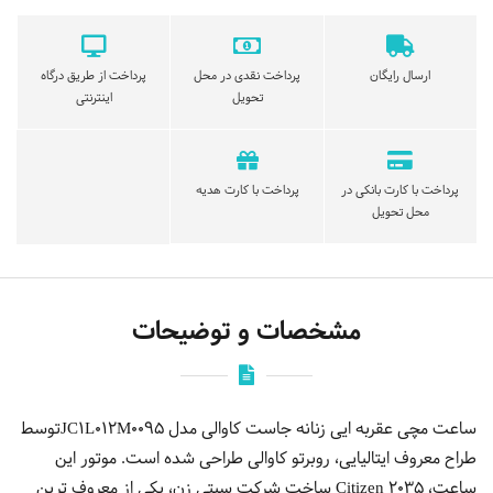
ارسال رایگان
پرداخت نقدی در محل
پرداخت از طریق درگاه
تحویل
اینترنتی
پرداخت با کارت بانکی در
پرداخت با کارت هدیه
محل تحویل
مشخصات و توضیحات
ساعت مچی عقربه ایی زنانه جاست کاوالی مدل JC1L012M0095توسط
طراح معروف ایتالیایی، روبرتو کاوالی طراحی شده است. موتور این
ساعت، Citizen 2035 ساخت شرکت سیتی زن، یکی از معروف ترین