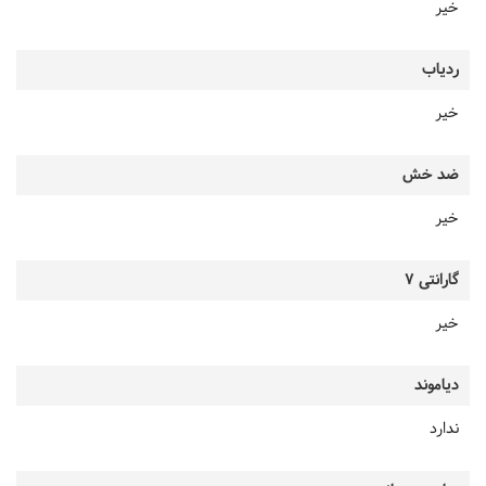
خیر
ردیاب
خیر
ضد خش
خیر
گارانتی 7
خیر
دیاموند
ندارد