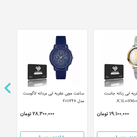
ه ایی زنانه جاست
ساعت مچی عقربه ایی مردانه لاگوست
ساعت 
مدل 2011248
مدل M1G080M0071
19,100,000 تومان
28,300,000 تومان