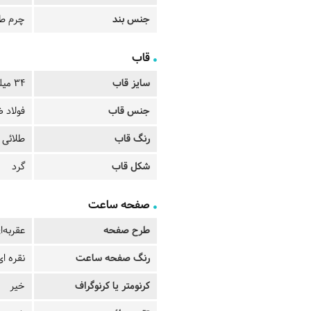
جنس بند
چرم ط
قاب
سایز قاب
34 میلیمتر
جنس قاب
فولاد ض
رنگ قاب
طلائی
شکل قاب
گرد
صفحه ساعت
طرح صفحه
عقربه‌ا
رنگ صفحه ساعت
نقره ای
کرنومتر یا کرنوگراف
خیر