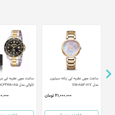
ساعت مچی عقربه ایی زنانه سیتیزن
ساعت مچی عقربه ایی مر
مدل EM0853-81Y
کاوالی مدل JC1G246M0085
41,000,000 تومان
,400,000