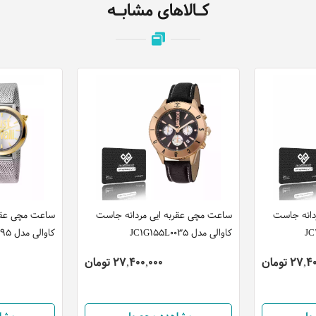
کـالاهای مشابـه
دانه جاست
ساعت مچی عقربه ایی مردانه جاست
ساعت مچی عقرب
کاوالی مدل JC1G155L0035
کاوالی مدل JC1L007M0095
27 تومان
27,400,000 تومان