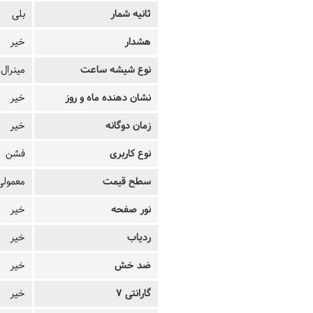
ثانیه شمار
بلی
هشدار
خیر
نوع شیشه ساعت
مینرال
نشان دهنده ماه و روز
خیر
زمان دوگانه
خیر
نوع کاربری
فشن
سطح قیمت
معمولی
نور صفحه
خیر
ردیاب
خیر
ضد خش
خیر
گارانتی 7
خیر