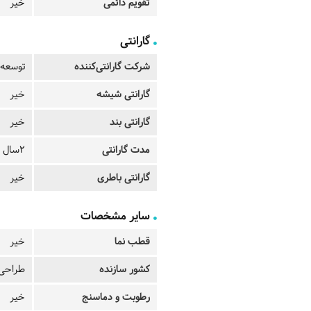
تقویم دائمی
خیر
گارانتی
شرکت گارانتی‌کننده
توسعه 
گارانتی شیشه
خیر
گارانتی بند
خیر
مدت گارانتی
2سال
گارانتی باطری
خیر
سایر مشخصات
قطب نما
خیر
کشور سازنده
طراحی ا
رطوبت و دماسنج
خیر