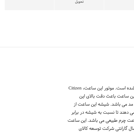
تحویل
ساعت مچی عقربه ایی زنانه جاست کاوالی مدل JC1L005L0025توسط طراح معروف ایتالیایی، روبرتو کاوالی طراحی شده است. موتور این ساعت، Citizen
 این ساعت باعث دقت بالای این
 مد می باشد. شیشه این ساعت از
 دهند تا نسبت به شیشه در برابر
 میلیمتر و همچنین بند نقره ای این ساعت چرم طبیعی می باشد. این ساعت
 رطوبت و نفوذ آب مقاوم است بطوریکه برای شنا کردن در آب هایی با عمق پایین قابل استفاده است. 2 سال گارانتی شرکت توسعه کالای