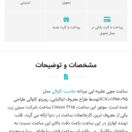
تحویل
اینترنتی
پرداخت با کارت بانکی در
پرداخت با کارت هدیه
محل تحویل
مشخصات و توضیحات
ساعت مچی عقربه ایی مردانه
جاست کاوالی
مدل
JC1G016M0095توسط طراح معروف ایتالیایی، روبرتو کاوالی طراحی
شده است. موتور این ساعت، Citizen 2115 ساخت شرکت سیتی زن،
یکی از معروف ترین کارخانجات ساعت در دنیا ارائه می گردد. قلب
تپنده کوارتز در این ساعت باعث دقت بالای این ساعت نسبت به
ساعتهای مکانیکی می باشد.این ساعت فشن، با طراحی زیبا و پیچیده