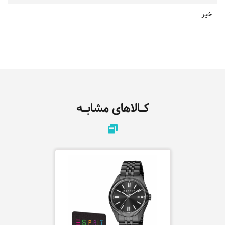
خیر
کـالاهای مشابـه