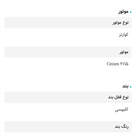
موتور
نوع موتور
کوارتز
موتور
Citizen 2115
بند
نوع قفل بند
کلیپسی
رنگ بند