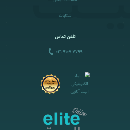
اطلاعات تماس
شکایات
تلفن تماس
021 9107 7799