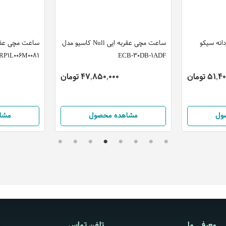
ساعت مچی عقربه ایی مردانه سیکو
ساعت مچ
مدل SSB397P1
ECB-30DB-1ADF
51,400,000 تومان
47,850,000 توم
مشاهده محصول
مشاهده محصول
معرفی ما
تلفن تماس