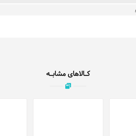
کـالاهای مشابـه