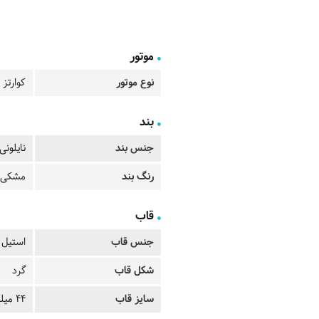
موتور
نوع موتور
کوارتز
بند
جنس بند
نایلونی
رنگ بند
مشکی
قاب
جنس قاب
استیل
شکل قاب
گرد
سایز قاب
44 میلیمتر