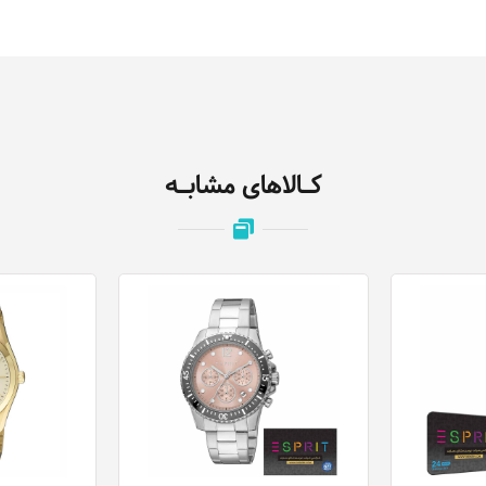
کـالاهای مشابـه