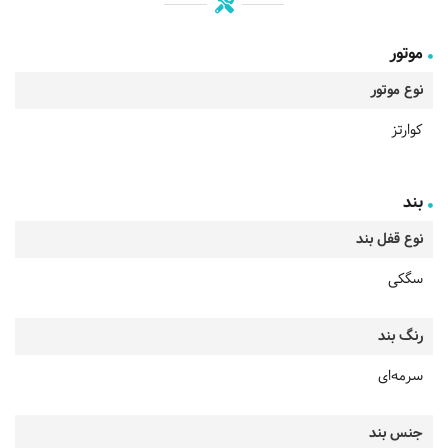
موتور
نوع موتور
کوارتز
بند
نوع قفل بند
سگکی
رنگ بند
سرمه‌ای
جنس بند