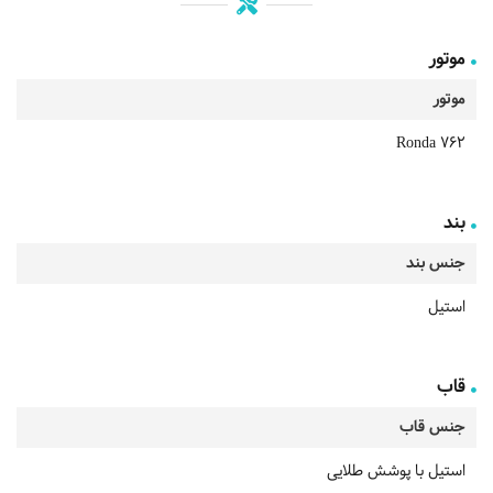
موتور
موتور
Ronda 762
بند
جنس بند
استیل
قاب
جنس قاب
استیل با پوشش طلایی