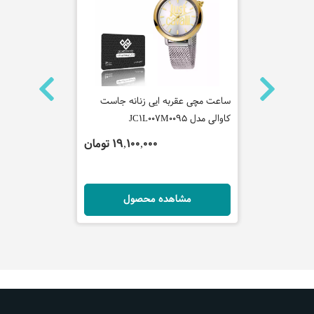
ه جاست
ساعت مچی عقربه ایی زنانه جاست
ساعت مچی عقر
کاوالی مدل JC1L007M0095
مدل FM1L089L0021
 تومان
19,100,000 تومان
ل
مشاهده محصول
مش