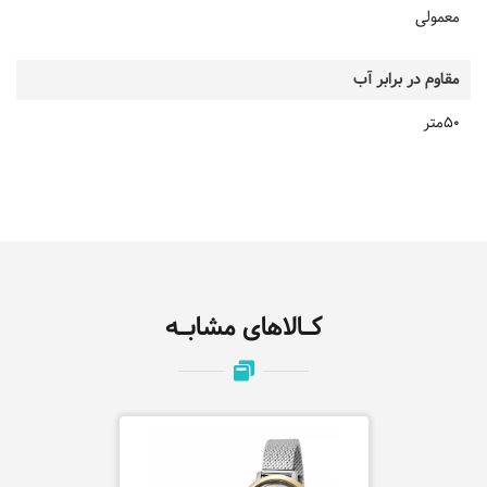
معمولی
مقاوم در برابر آب
50متر
کـالاهای مشابـه