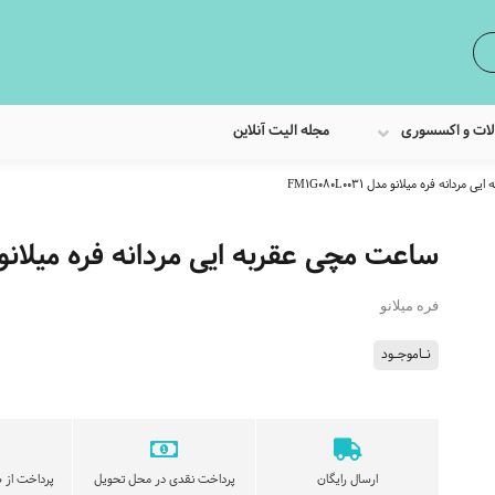
لات و اکسسوری
مجله الیت آنلاین
دانه فره میلانو مدل FM1G080L0031
ساعت مچی عقربه ایی مردانه فره میلانو مدل 0L0031
فره میلانو
نـاموجـود
ارسال رایگان
پرداخت نقدی در محل تحویل
پرداخت از ط