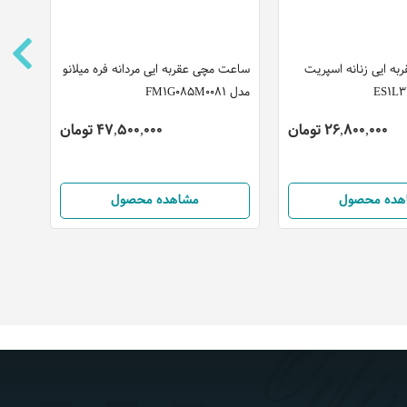
ه ایی زنانه اسپریت
ساعت مچی عقربه ایی مردانه فره میلانو
مدل FM1G085M0081
3ADR
26,800,000 تومان
47,500,000 تومان
هده محصول
مشاهده محصول