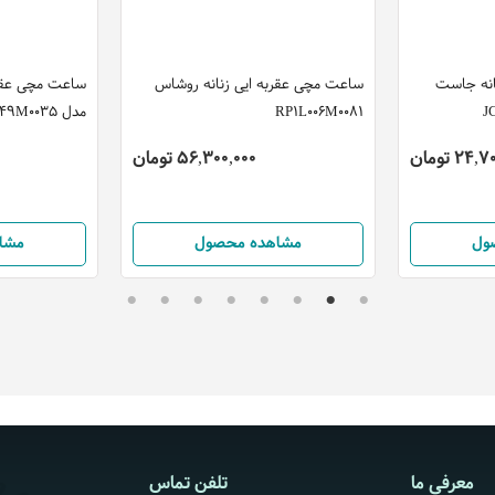
انه جاست
ساعت مچی عقربه ایی زنانه روشاس
ساعت مچی عقرب
RP1L006M0081
مدل ES1L349M0035
24 تومان
56,300,000 تومان
ول
مشاهده محصول
مشا
معرفی ما
تلفن تماس