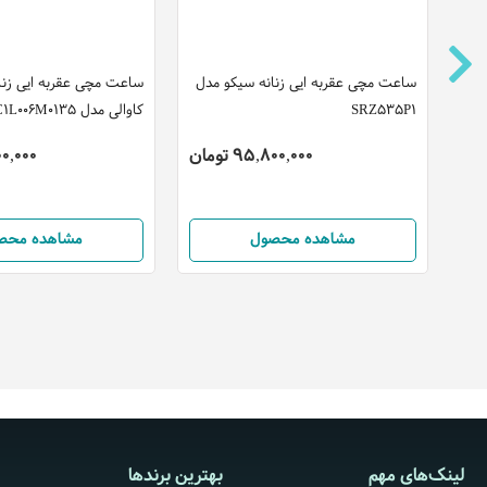
ت
ساعت مچی عقربه ایی زنانه سیکو مدل
ساعت مچی عقربه ایی زن
SRZ535P1
کاوالی مدل JC1L006M0135
95,800,000 تومان
,700,000
مشاهده محصول
مشاهده محص
لینک‌های مهم
بهترین برندها