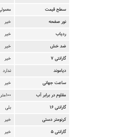
سطح قیمت
معمولی
نور صفحه
خیر
ردیاب
خیر
ضد خش
خیر
گارانتی 7
خیر
دیاموند
ندارد
ساعت جهانی
خیر
مقاوم در برابر آب
100متر
گارانتی 16
بلی
کرنومتر دستی
خیر
گارانتی 5
خیر