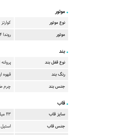
موتور
نوع موتور
کوارتز
موتور
روندا 6004.D
بند
نوع قفل بند
پروانه 
رنگ بند
قهوه ای
جنس بند
چرم ط
قاب
سایز قاب
43 میلیمتر
جنس قاب
استیل