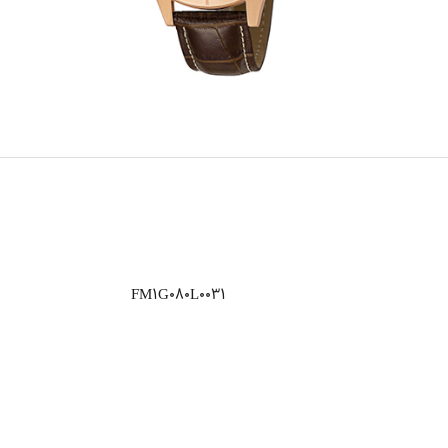
FM1G080L0031