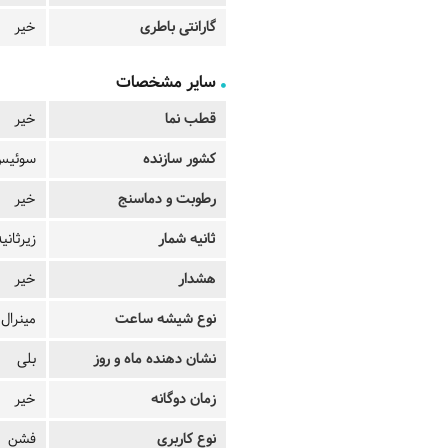
گارانتی باطری
خیر
سایر مشخصات
قطب نما
خیر
کشور سازنده
سوئیس
رطوبت و دماسنج
خیر
ثانیه شمار
زیرثانیه
هشدار
خیر
نوع شیشه ساعت
مینرال
نشان دهنده ماه و روز
بلی
زمان دوگانه
خیر
نوع کاربری
فشن