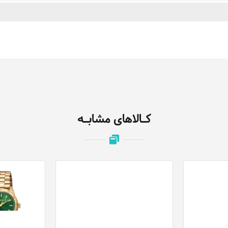
کـالاهای مشابـه