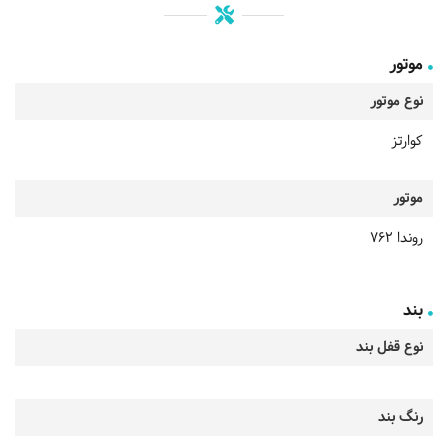
موتور
نوع موتور
کوارتز
موتور
روندا 762
بند
نوع قفل بند
رنگ بند