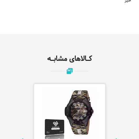
خیر
کـالاهای مشابـه