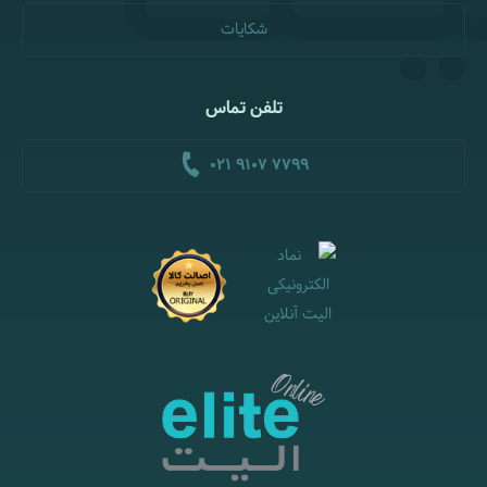
شکایات
تلفن تماس
021 9107 7799