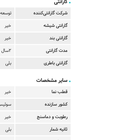
گارانتی
شرکت گارانتی‌کننده
توسعه 
گارانتی شیشه
خیر
گارانتی بند
خیر
مدت گارانتی
2سال
گارانتی باطری
بلی
سایر مشخصات
قطب نما
خیر
کشور سازنده
سوئیس
رطوبت و دماسنج
خیر
ثانیه شمار
بلی