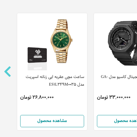
ساعت مچی دیجیتال کاسیو مدل GA-
ساعت مچی عقربه ایی زنانه اسپریت
مدل ES1L349M0035
AVDF
33,000,000 تومان
26,800,000 تومان
هده محصول
مشاهده محصول