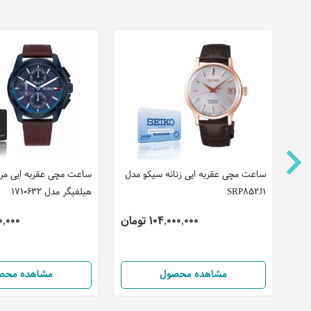
 کاسیو مدل
ساعت مچی عقربه ایی زنانه سیکو مدل
ساعت مچی عقربه ایی مردا
SRP852J1
هیلفیگر مدل 1710632
104,000,000 تومان
,000,000
مشاهده محصول
مشاهده محص