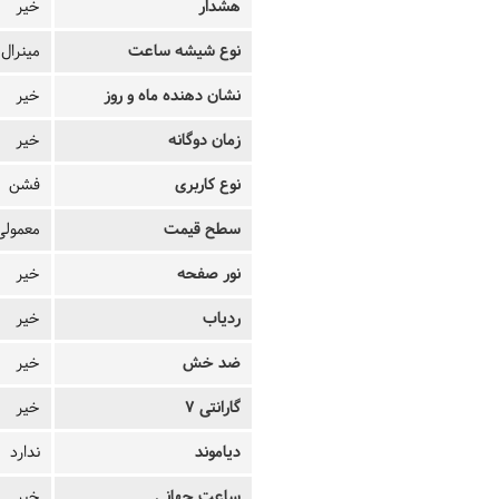
هشدار
خیر
نوع شیشه ساعت
مینرال
نشان دهنده ماه و روز
خیر
زمان دوگانه
خیر
نوع کاربری
فشن
سطح قیمت
معمولی
نور صفحه
خیر
ردیاب
خیر
ضد خش
خیر
گارانتی 7
خیر
دیاموند
ندارد
ساعت جهانی
خیر