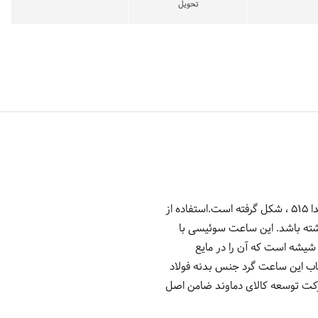
تحویل
ساعت مچی عقربه ایی مردانه اسمالتو ST1G108M0041 محصول کشور سوئیس با طرح صفحه عقربه ای و موتور روندا 515 ، شکل گرفته است.استفاده از
اشته باشد. این ساعت سوئیسی با
شیشه است که آن را در مایع
اب این ساعت گرد جنس بدنه فولاد
این ساعت فولاد ضد زنگ با آبکاری یونی می باشد. 2 سال گارانتی شرکت توسعه کالای دماوند ضامن اصل