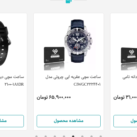
نه تامی
ساعت مچی عقربه ایی چروتی مدل
2100-1A1DR
CIWGC2224401
31 تومان
65,900,000 تومان
ول
مشاهده محصول
مشا