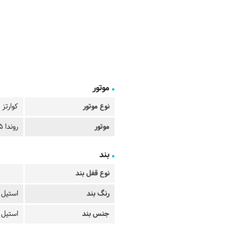
موتور
نوع موتور
کوارتز
موتور
روندا 515
بند
نوع قفل بند
رنگ بند
استیل
جنس بند
استیل