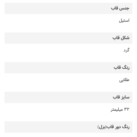
جنس قاب
استیل
شکل قاب
گرد
رنگ قاب
طلایی
سایز قاب
32 میلیمتر
رنگ دور قاب(بزل)