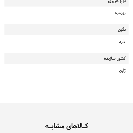
نوع کاربری
روزمره
نگین
دارد
کشور سازنده
ژاپن
کـالاهای مشابـه