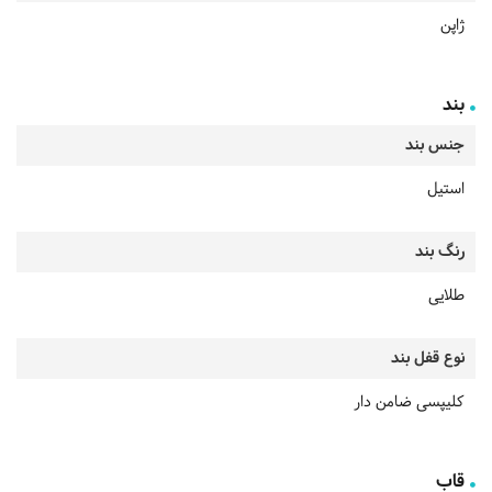
ژاپن
بند
جنس بند
استیل
رنگ بند
طلایی
نوع قفل بند
کلیپسی ضامن دار
قاب