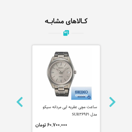
کـالاهای مشابـه
نه جاست
ساعت مچی عقربه ایی مردانه سیکو
ساعت مچی عقر
مدل SUR369P1
مدل SSB446P1
 تومان
60,700,000 تومان