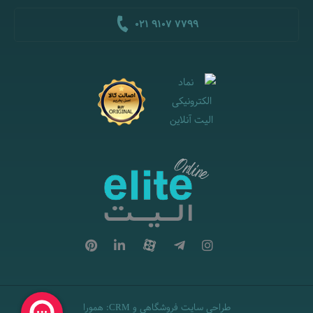
021 9107 7799
طراحی سایت فروشگاهی
و
:
همورا
CRM