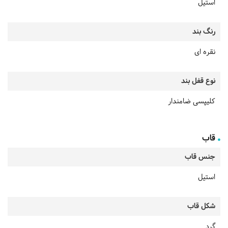
استیل
رنگ بند
نقره ای
نوع قفل بند
کلیپسی ضامندار
قاب
جنس قاب
استیل
شکل قاب
گرد