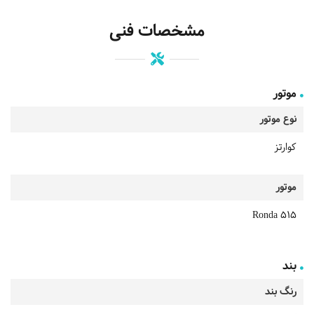
مشخصات فنی
موتور
نوع موتور
کوارتز
موتور
Ronda 515
بند
رنگ بند