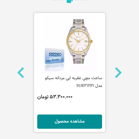
ه سیکو
ساعت مچی عقربه ایی مردانه سیکو
ساعت مچی عق
مدل SUR312P1
IWLG0012201
 تومان
53,300,000 تومان
ل
مشاهده محصول
مش