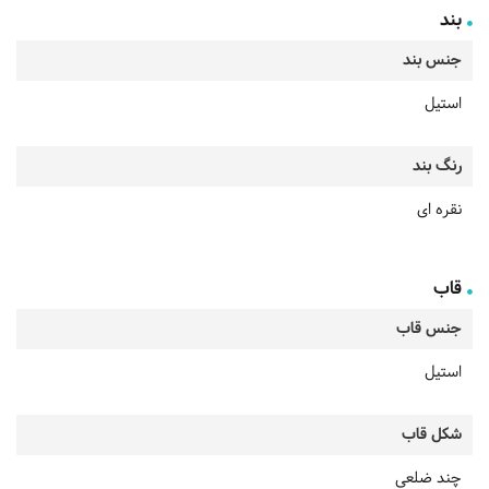
بند
جنس بند
استیل
رنگ بند
نقره ای
قاب
جنس قاب
استیل
شکل قاب
چند ضلعی