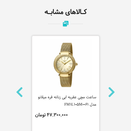
کـالاهای مشابـه
 سیکو مدل
ساعت مچی عقربه ایی زنانه فره میلانو
ساعت مچی عق
مدل FM1L105M0061
P2L002M0061
تومان
47,300,000 تومان