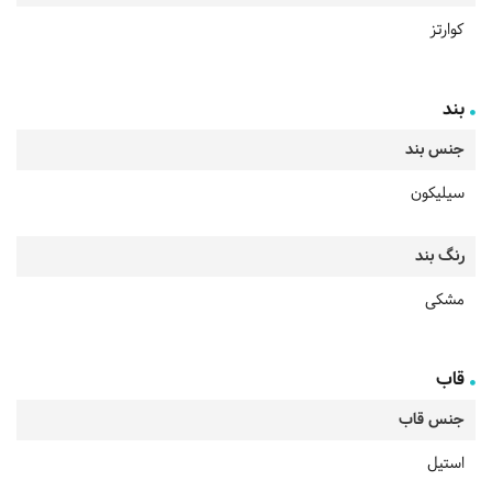
کوارتز
بند
جنس بند
سیلیکون
رنگ بند
مشکی
قاب
جنس قاب
استیل