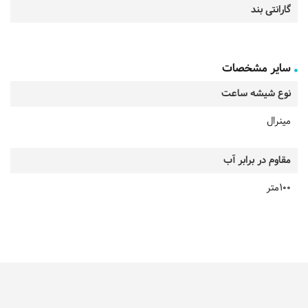
گارانتی بند
سایر مشخصات
نوع شیشه ساعت
مینرال
مقاوم در برابر آب
100متر