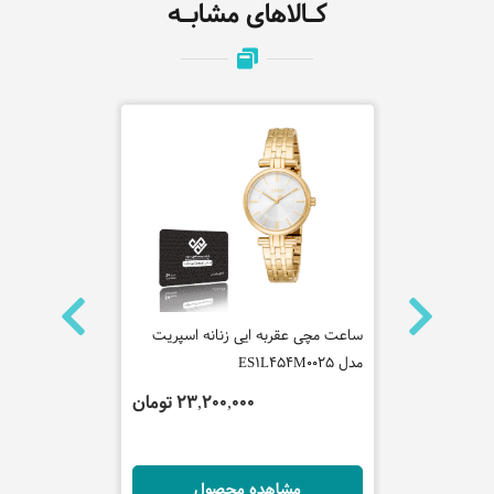
کـالاهای مشابـه
نه جاست
ساعت مچی عقربه ایی زنانه اسپریت
ساعت مچی عق
مدل ES1L454M0025
مدل ES1G365M1055
 تومان
23,200,000 تومان
ل
مشاهده محصول
مش