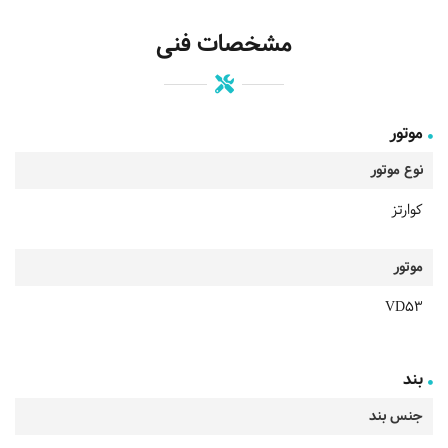
مشخصات فنی
موتور
نوع موتور
کوارتز
موتور
VD53
بند
جنس بند