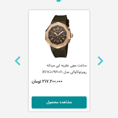
ساعت مچی عقربه ایی مردانه
ساعت مچی عقر
روبرتوکاوالی مدل RV1G009P0011
روبرتوکاوالی مدل L0061
تومان
217,200,000 تومان
ل
مشاهده محصول
مش