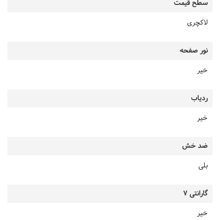
سطح قیمت
لاکچری
نور صفحه
خیر
ردیاب
خیر
ضد خش
بلی
گارانتی 7
خیر