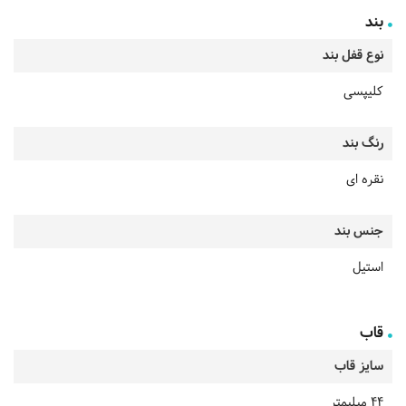
بند
نوع قفل بند
کلیپسی
رنگ بند
نقره ای
جنس بند
استیل
قاب
سایز قاب
44 میلیمتر