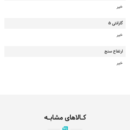
خیر
گارانتی 5
خیر
ارتفاع سنج
خیر
کـالاهای مشابـه