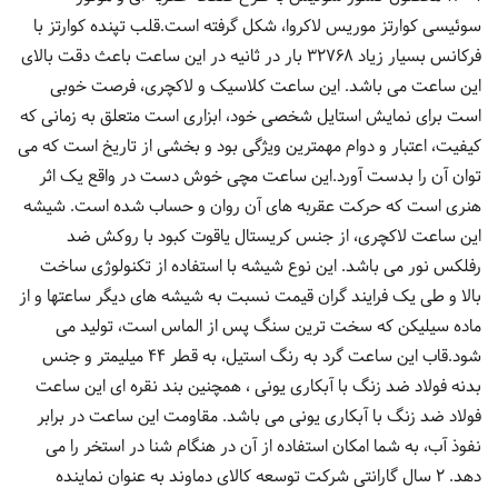
سوئیسی کوارتز موریس لاکروا، شکل گرفته است.قلب تپنده کوارتز با
فرکانس بسیار زیاد 32768 بار در ثانیه در این ساعت باعث دقت بالای
این ساعت می باشد. این ساعت کلاسیک و لاکچری، فرصت خوبی
است برای نمایش استایل شخصی خود، ابزاری است متعلق به زمانی که
کیفیت، اعتبار و دوام مهمترین ویژگی بود و بخشی از تاریخ است که می
توان آن را بدست آورد.این ساعت مچی خوش دست در واقع یک اثر
هنری است که حرکت عقربه های آن روان و حساب شده است. شیشه
این ساعت لاکچری، از جنس کریستال یاقوت کبود با روکش ضد
رفلکس نور می باشد. این نوع شیشه با استفاده از تکنولوژی ساخت
بالا و طی یک فرایند گران قیمت نسبت به شیشه های دیگر ساعتها و از
ماده سیلیکن که سخت ترین سنگ پس از الماس است، تولید می
شود.قاب این ساعت گرد به رنگ استیل، به قطر 44 میلیمتر و جنس
بدنه فولاد ضد زنگ با آبکاری یونی ، همچنین بند نقره ای این ساعت
فولاد ضد زنگ با آبکاری یونی می باشد. مقاومت این ساعت در برابر
نفوذ آب، به شما امکان استفاده از آن در هنگام شنا در استخر را می
دهد. 2 سال گارانتی شرکت توسعه کالای دماوند به عنوان نماینده