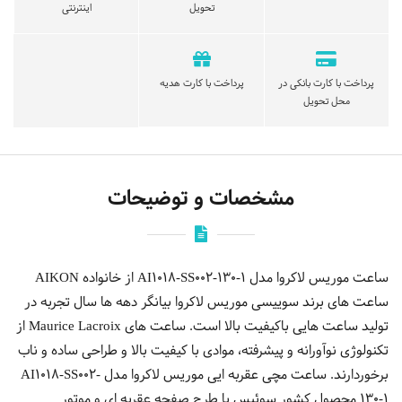
تحویل
اینترنتی
پرداخت با کارت بانکی در
پرداخت با کارت هدیه
محل تحویل
مشخصات و توضیحات
ساعت موریس لاکروا مدل AI1018-SS002-130-1 از خانواده AIKON
ساعت های برند سوییسی موریس لاکروا بیانگر دهه ها سال تجربه در
تولید ساعت هایی باکیفیت بالا است. ساعت های Maurice Lacroix از
تکنولوژی نوآورانه و پیشرفته، موادی با کیفیت بالا و طراحی ساده و ناب
برخوردارند. ساعت مچی عقربه ایی موریس لاكروا مدل AI1018-SS002-
130-1 محصول کشور سوئیس با طرح صفحه عقربه ای و موتور