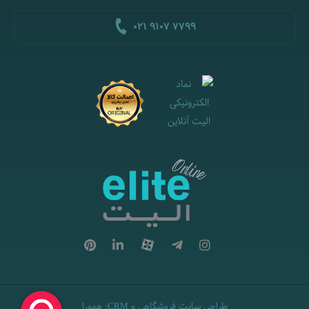
021 9107 7799
طراحی سایت فروشگاهی
و
:
همورا
CRM