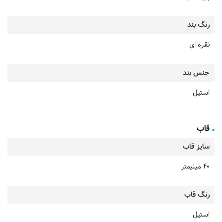
رنگ بند
نقره ای
جنس بند
استیل
قاب
سایز قاب
40 میلیمتر
رنگ قاب
استیل