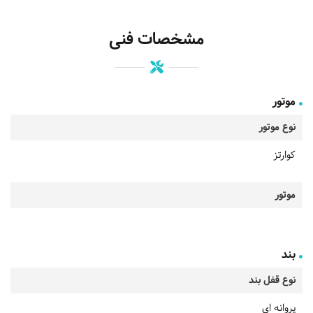
مشخصات فنی
موتور
نوع موتور
کوارتز
موتور
بند
نوع قفل بند
پروانه ای