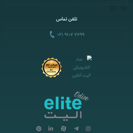
تلفن تماس
021 9107 7799