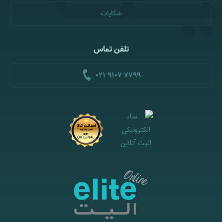
شکایات
تلفن تماس
021 9107 7799