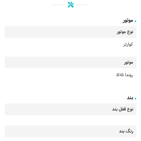
موتور
نوع موتور
کوارتز
موتور
روندا 515
بند
نوع قفل بند
رنگ بند