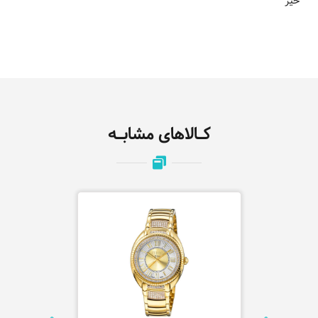
خیر
کـالاهای مشابـه